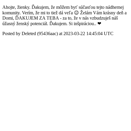
Ahojte, žienky. Ďakujem, že môžem byť súčasťou tejto nádhernej
komunity. Verím, že mi to tiež dá veľa 😉 Želám Vám krásny deň a
Domi, ĎAKUJEM ZA TEBA - za to, že v nás vzbudzuješ náš
úžasný ženský potenciál. Ďakujem. Si inšpiráciou.. ❤
Posted by Deleted (95436aac) at 2023-03-22 14:45:04 UTC