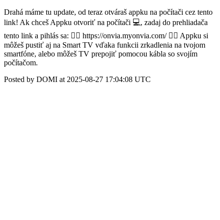
Drahá máme tu update, od teraz otváraš appku na počítači cez tento
link! Ak chceš Appku otvoriť na počítači 💻, zadaj do prehliadača
tento link a pihlás sa: 👉🏻 https://onvia.myonvia.com/ 👈🏻 Appku si
môžeš pustiť aj na Smart TV vďaka funkcii zrkadlenia na tvojom
smartfóne, alebo môžeš TV prepojiť pomocou kábla so svojím
počítačom.
Posted by DOMI at 2025-08-27 17:04:08 UTC