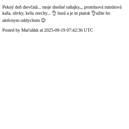
Pekný deň dievčatá... moje dnešné raňajky,,, proteínová minútová
kaša, slivky, kešu orechy... 👌 hurá a je tu piatok 👌užite ho
aktívnym oddychom 😉
Posted by Maťulikk at 2025-09-19 07:42:36 UTC