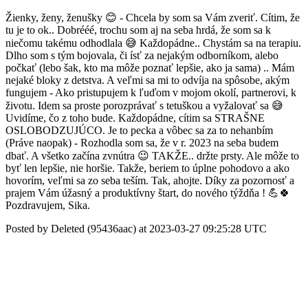
Žienky, ženy, ženušky 😊 - Chcela by som sa Vám zveriť. Cítim, že
tu je to ok.. Dobrééé, trochu som aj na seba hrdá, že som sa k
niečomu takému odhodlala 😅 Každopádne.. Chystám sa na terapiu.
Dlho som s tým bojovala, či ísť za nejakým odborníkom, alebo
počkať (lebo šak, kto ma môže poznať lepšie, ako ja sama) .. Mám
nejaké bloky z detstva. A veľmi sa mi to odvíja na spôsobe, akým
fungujem - Ako pristupujem k ľuďom v mojom okolí, partnerovi, k
životu. Idem sa proste porozprávať s tetuškou a vyžalovať sa 😅
Uvidíme, čo z toho bude. Každopádne, cítim sa STRAŠNE
OSLOBODZUJÚCO. Je to pecka a vôbec sa za to nehanbím
(Práve naopak) - Rozhodla som sa, že v r. 2023 na seba budem
dbať. A všetko začína zvnútra 😉 TAKŽE.. držte prsty. Ale môže to
byť len lepšie, nie horšie. Takže, beriem to úplne pohodovo a ako
hovorím, veľmi sa zo seba teším. Tak, ahojte. Díky za pozornosť a
prajem Vám úžasný a produktívny štart, do nového týždňa ! 💪🍀
Pozdravujem, Sika.
Posted by Deleted (95436aac) at 2023-03-27 09:25:28 UTC