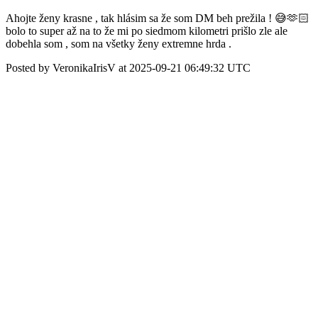
Ahojte ženy krasne , tak hlásim sa že som DM beh prežila ! 😅🫶🏻
bolo to super až na to že mi po siedmom kilometri prišlo zle ale
dobehla som , som na všetky ženy extremne hrda .
Posted by VeronikaIrisV at 2025-09-21 06:49:32 UTC