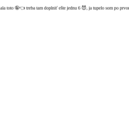
dala toto 🤪👈 treba tam doplniť ešte jednu 6 😈, ja tupelo som po prvo