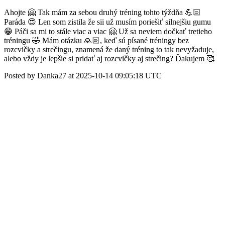
Ahojte 🤗 Tak mám za sebou druhý tréning tohto týždňa 💪🏻
Paráda 😍 Len som zistila že sii už musím poriešiť silnejšiu gumu
😁 Páči sa mi to stále viac a viac 🤗 Už sa neviem dočkať tretieho
tréningu 🤣 Mám otázku 🙏🏻, keď sú písané tréningy bez
rozcvičky a strečingu, znamená že daný tréning to tak nevyžaduje,
alebo vždy je lepšie si pridať aj rozcvičky aj strečing? Ďakujem 🥰
Posted by Danka27 at 2025-10-14 09:05:18 UTC