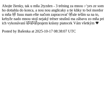
Ahojte žienky, tak u mňa 2tyzden - 3 tréning za mnou ✅yes ze som
ho dotiahla do konca, a nou nou anglicaky a tie kliky to bol mordor
u mňa 🤣 fuuu mam ešte načom zapracovať 🤣ale teším sa na to,
kebyže nado mnou stojí nejaký tréner strašnú ma zábavu zo mňa pri
ich vykonávaní 🤣🤣🤣prajem krásny piatocek Vám všetkým 💗
Posted by Bašenka at 2025-10-17 08:38:07 UTC