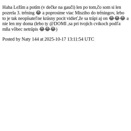
Haha Ležím a potím (v dečke na gauči) len po tom,čo som si len
pozrela 3. tréning 😂 a poprosime viac Misziho do tréningov, lebo
to je tak neopísateľne krásny pocit vidieť,že sa trápi aj on 😂😂😂 a
nie len my doma (lebo ty @DOMI ,sa pri tvojich cvikoch podľa
mňa vôbec netrápis 😂😂😂)
Posted by Naty 144 at 2025-10-17 13:11:54 UTC