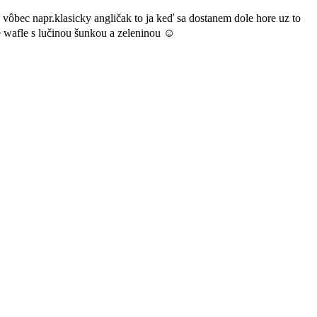
a vôbec napr.klasicky angličak to ja keď sa dostanem dole hore uz to
é wafle s lučinou šunkou a zeleninou ☺️