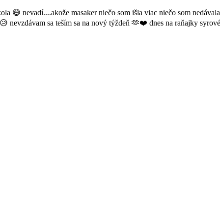
5 kola 😅 nevadí....akože masaker niečo som išla viac niečo som nedával
ky 😥 nevzdávam sa teším sa na nový týždeň 🫶❤️ dnes na raňajky syrov