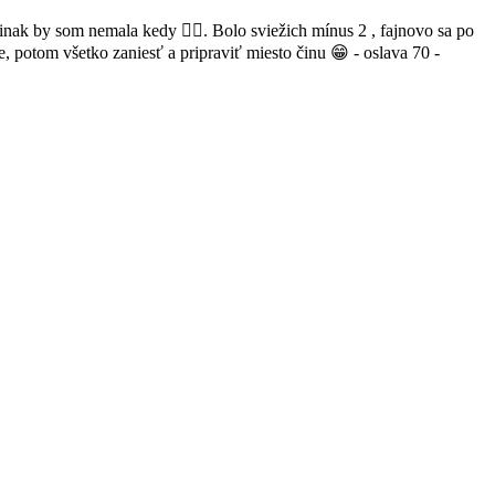
nak by som nemala kedy 🤷‍♀️. Bolo sviežich mínus 2 , fajnovo sa po
 potom všetko zaniesť a pripraviť miesto činu 😁 - oslava 70 -