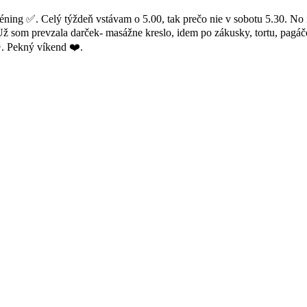
ning ✅️. Celý týždeň vstávam o 5.00, tak prečo nie v sobotu 5.30. No i
ž som prevzala darček- masážne kreslo, idem po zákusky, tortu, pagáče,
. Pekný víkend ❤️.