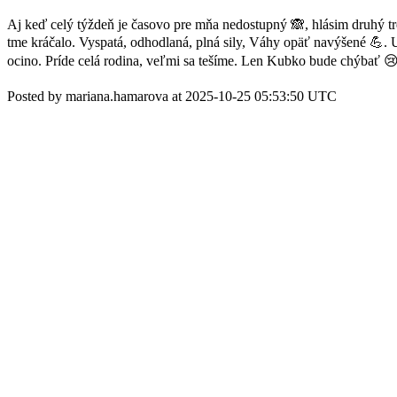
Aj keď celý týždeň je časovo pre mňa nedostupný 🙈, hlásim druhý tré
tme kráčalo. Vyspatá, odhodlaná, plná sily, Váhy opäť navýšené 💪. U
ocino. Príde celá rodina, veľmi sa tešíme. Len Kubko bude chýbať 
Posted by mariana.hamarova at 2025-10-25 05:53:50 UTC