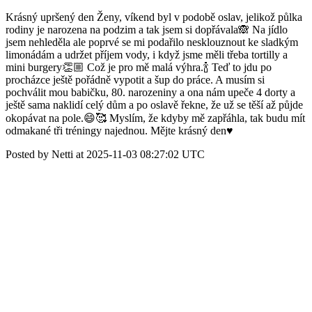
Krásný upršený den Ženy, víkend byl v podobě oslav, jelikož půlka
rodiny je narozena na podzim a tak jsem si dopřávala🙈 Na jídlo
jsem nehleděla ale poprvé se mi podařilo nesklouznout ke sladkým
limonádám a udržet příjem vody, i když jsme měli třeba tortilly a
mini burgery👏🏼 Což je pro mě malá výhra.🍾 Teď to jdu po
procházce ještě pořádně vypotit a šup do práce. A musím si
pochválit mou babičku, 80. narozeniny a ona nám upeče 4 dorty a
ještě sama naklidí celý dům a po oslavě řekne, že už se těší až půjde
okopávat na pole.😄🥰 Myslím, že kdyby mě zapřáhla, tak budu mít
odmakané tři tréningy najednou. Mějte krásný den♥️
Posted by Netti at 2025-11-03 08:27:02 UTC