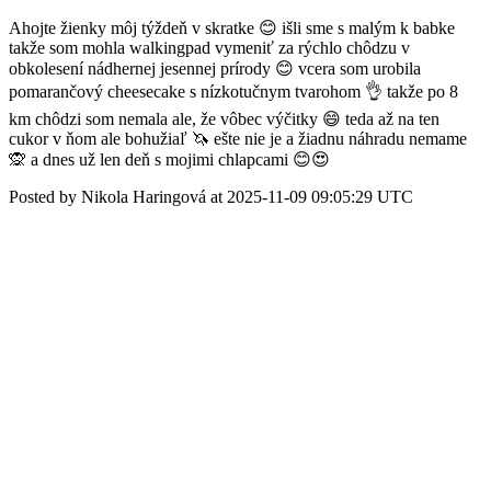
Ahojte žienky môj týždeň v skratke 😊 išli sme s malým k babke
takže som mohla walkingpad vymeniť za rýchlo chôdzu v
obkolesení nádhernej jesennej prírody 😊 vcera som urobila
pomarančový cheesecake s nízkotučnym tvarohom 👌 takže po 8
km chôdzi som nemala ale, že vôbec výčitky 😄 teda až na ten
cukor v ňom ale bohužiaľ 🦄 ešte nie je a žiadnu náhradu nemame
🙊 a dnes už len deň s mojimi chlapcami 😊😍
Posted by Nikola Haringová at 2025-11-09 09:05:29 UTC