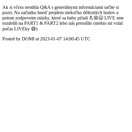
Ak si včera nestihla Q&A s generálnymi informáciami určite si
pozri. Na začiatku hned' prejdem niekoľko dôlezitých bodov a
potom zodpoveim otázky, ktoré sa baby pýtali 💪🏼😉 LIVE sme
rozdelili na PART1 & PART2 lebo nás prerušilo (niekto mi volal
počas LIVEky 😅)
Posted by DOMI at 2023-01-07 14:00:45 UTC