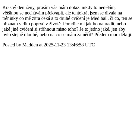
Krásný den ženy, prosím vás mám dotaz: nikdy to nedělám,
většinou se nechávám překvapit, ale tentokrát jsem se dívala na
tréninky co mě zítra čeká a to druhé cvičení je Med ball, či co, ten se
přiznám vidím poprvé v životě. Poradíte mi jak ho nahradit, nebo
jaké jiné cvičení si střihnout místo toho? Je to jedno jaké, jen aby
bylo stejně dlouhé, nebo na co se mám zaměřit? Předem moc děkuji!
Posted by Madden at 2025-11-23 13:46:58 UTC