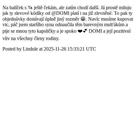
Na balíček s 🦄 ještě čekám, ale zatím chodí další. Já prostě miluju
jak ty slevové kódíky od @DOMI platí i na již zlevněné. To pak ty
objednávky dostávají úplně jiný rozměr 😁. Navíc musíme kupovat
vic, páč jsem staršího syna odnaučila těm barevným mulťákům a
pije se mnou tyto kapsličky a je spoko ❤️💕 DOMI a její pozitivní
vliv na všechny členy rodiny.
Posted by Lindule at 2025-11-26 15:33:21 UTC