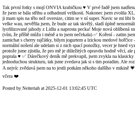
Tak první fotky s mojí ONVIA krabičkou ♥️ V prvé řadě jsem nadšená, n
že jsem se bála střihu a odhadnutí velikosti. Nakonec jsem zvolila XL,
ji mam spis na tělo než oversize, citim se v ní super. Navic se mi lib
velke wau, nevěřila jsem, že bude az tak skvělý, sladí úplně nenormál
lyofilizované jahody z Lidlu a naprosta pecka! Moje nová oblíbená s
(vím, že příště můžu i méně a to jsem nečekala) ✅ Koření - zatim jse
zamichat s cherry rajčátky, bilym jogurtem a lzickou medové hořčice -
normální nošení ale udelam si z nich spací ponožky, vecer je hned vy
protože jsme zjistila, že pro mě je důležitých opravdu hodně věcí, al
poprala ♥️ ✅ Dárečkový deník mě prekvapil, jsem zvykla na klasicky 
jednoduchou strukturu, tak jsme zvedava jak si s tim poradim. Ale ro
A nejvíc zvědavá jsem na to jestli potkám někoho dalšího v mikině 💗
včera ❤️
Posted by Neiteriah at 2025-12-01 13:02:45 UTC