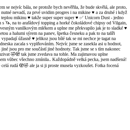
 se nejvíc bála, ne protože bych nevěřila, že bude skvělá, ale proto,
o nutné nevadí, za prvé uvidim progres i na mikine ♥️ a za druhé i když
ne teplou mikinu ♥️ takže super super super ♥️ ✅ Unicorn Dust - jedno
h s 🦄, na to arašídový topping a horké čokoládové chipsy od Vilgain,
 ovesným vanilkovým mlékem a uplne me překvapilo jak je to sladké ♥️
tou a halumi sýrem na panev, špetka česneku a pak to na talíři
padají úžasně ♥️ jelikoz jsou bílé tak se mi nechce je tagat na
 dneska zacala s vyplňováním. Nejvíc jsme se zasekla asi u hodnot,
 jiné jsou pro me součástí jiné hodnoty. Tak jsme se s tím nakonec
ouzivat 🤣🫣 tak jsme zvedava na tohle. Ma zajimavou uplne
li jsem vůbec všechno zmínila.. Každopádně velká pecka, jsem nadšená!
celá rudá 🫣🤣 ale ja si ji proste musela vyzkoušet. Fotka focená