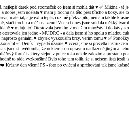
ejlepší darek pod stromeček co jsem si mohla dát ♥️ ✅ Mikina - té jsem
 a dobře jsem udělala ♥️ mam ji trochu na tělo přes břicho a boky, ale t
i barva, material, a je extra tepla, coz mě překvapilo, nemam takhle kras
ně, stačí trochu a máš oslazeno! Vcera i dnes jsme snidala měkký tvaro
nídaně ♥️ miluju to! Otestovala jsem ho v menším množství i do kávy s
m otestovala jen jedno - MUDRC - a dala jsem si ho spolu s mladou cuke
 naprosto genialni ♥️ zbytek vyzkouším brzy, verim tomu ♥️ ✅ Ponožky vy
zkouším! ✅ Deník - vypadá úžasně ♥️ vcera jsme si precetla instrukce a
e pak jsme si uvědomila, že nektere jsou opravdu nadřazené jiným a nebo
diářový formát - ktery stejne v pulce roka nekde zalozim a prestanu p
zhodně to ráda vyzkouším! Bylo toho tam tolik, že si nejsem jistá jest
❤️ Krásný den všem! PS - foto po cvičení a sprchování tak jsme krásně 