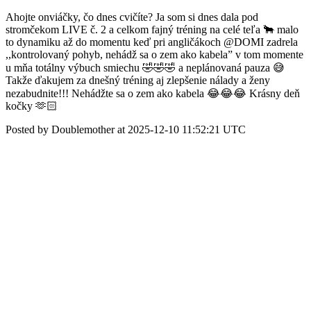
Ahojte onviáčky, čo dnes cvičíte? Ja som si dnes dala pod
stromčekom LIVE č. 2 a celkom fajný tréning na celé teľa 🐂 malo
to dynamiku až do momentu keď pri angličákoch @DOMI zadrela
,,kontrolovaný pohyb, nehádž sa o zem ako kabela” v tom momente
u mňa totálny výbuch smiechu 🤣🤣🤣 a neplánovaná pauza 😅
Takže ďakujem za dnešný tréning aj zlepšenie nálady a ženy
nezabudnite!!! Nehádžte sa o zem ako kabela 😂😂😂 Krásny deň
kočky 🫶🏻
Posted by Doublemother at 2025-12-10 11:52:21 UTC