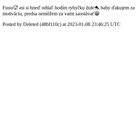
Fuuu🥵 asi si hneď odtiaľ hodím rybyčku dole🐬 baby ďakujem za
motiváciu, predsa nemôžem za vami zaostávať😁
Posted by Deleted (48bf110c) at 2023-01-08 23:46:25 UTC