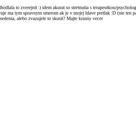
odlala to zverejnit :) idem akurat so stretnutia s terapeutkou/psycholog
ruje ma tym spravnym smerom ak je v mojej hlave pretlak :D (nie ten 
edenia, alebo zvazujete to skusit? Majte krasny vecer