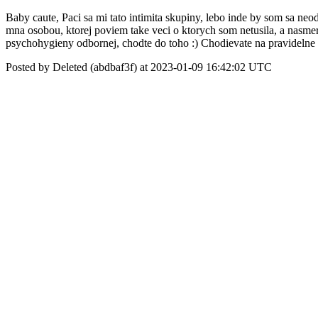
Baby caute, Paci sa mi tato intimita skupiny, lebo inde by som sa neodh
mna osobou, ktorej poviem take veci o ktorych som netusila, a nasme
psychohygieny odbornej, chodte do toho :) Chodievate na pravidelne s
Posted by Deleted (abdbaf3f) at 2023-01-09 16:42:02 UTC