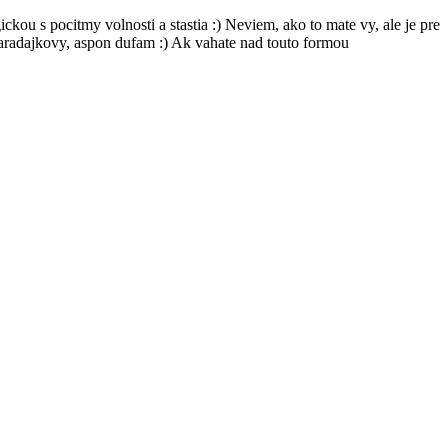
ickou s pocitmy volnosti a stastia :) Neviem, ako to mate vy, ale je pre
paradajkovy, aspon dufam :) Ak vahate nad touto formou