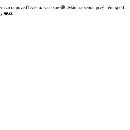
em za odpoveď! A teraz vaaažne 😂. Mám za sebou prvý tréning od
ny ❤️🙏