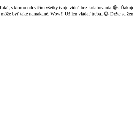
kú, s ktorou odcvičím všetky tvoje videá bez kolabovania 😂. Ďakuj
o môže byť také namakané. Wow!! Už len vládať treba..😂 Držte sa že