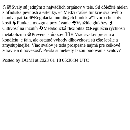
💪🏼Svaly sú jedným z najväčších orgánov v tele. Sú dôležité nielen
z hľadiska pevnosti a estetiky. ✅ Medzi ďalšie funkcie svalového
tkaniva patria: 🦠Regulácia imunitných buniek 🦴Tvorba hustoty
kostí 🧠Funkcia mozgu a poznávanie 👅Využitie glukózy 🍦
Citlivosť na inzulín 🔄Metabolická flexibilita ⚖️Regulácia rýchlosti
metabolizmu 🚫Prevencia úrazov 🏋🏼♀️ Viac svalov pre silu a
kondíciu je fajn, ale ostatné výhody dlhovekosti sú ešte lepšie a
zmysluplnejšie. Viac svalov je teda prospešné najmä pre celkové
zdravie a dlhovekosť. Prešla si niekedy fázou budovania svalov?
Posted by DOMI at 2023-01-18 05:30:34 UTC