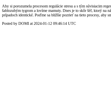
Aby si porozumela procesom regulácie stresu a s tým súvisiacim re
šablozubým tygrom a lovíme mamuty. Dnes je to skôr šéf, ktorý na nás 
prípadoch identické. Poďme sa bližšie pozrieť na tieto procesy, aby 
Posted by DOMI at 2024-01-12 09:46:14 UTC