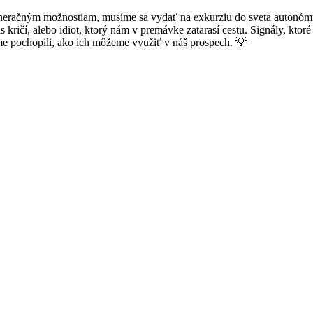
generačným možnostiam, musíme sa vydať na exkurziu do sveta autonó
kričí, alebo idiot, ktorý nám v premávke zatarasí cestu. Signály, ktoré
sme pochopili, ako ich môžeme využiť v náš prospech. 💡