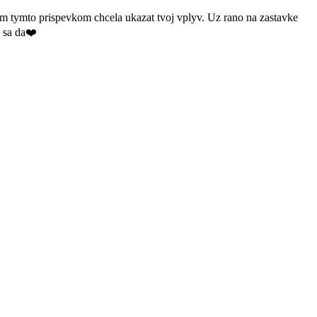
som tymto prispevkom chcela ukazat tvoj vplyv. Uz rano na zastavke
 sa da❤️