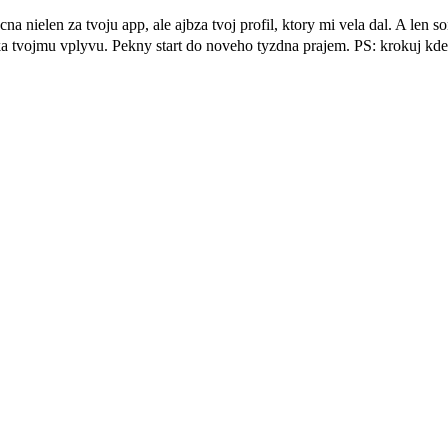
nielen za tvoju app, ale ajbza tvoj profil, ktory mi vela dal. A len 
ka tvojmu vplyvu. Pekny start do noveho tyzdna prajem. PS: krokuj kde