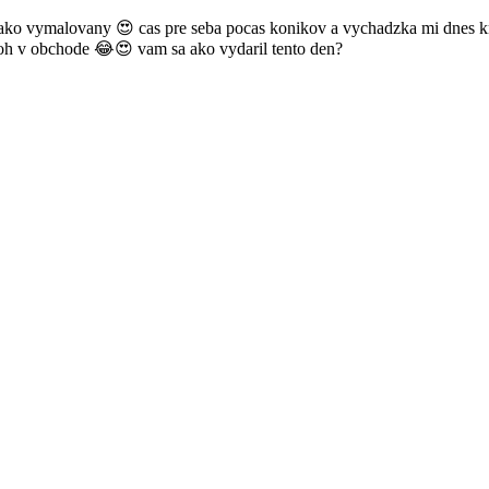
ako vymalovany 😍 cas pre seba pocas konikov a vychadzka mi dnes kro
varoh v obchode 😂😍 vam sa ako vydaril tento den?