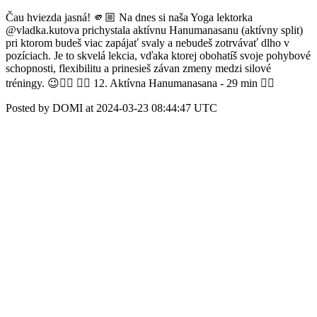
Čau hviezda jasná! 🫵🏼 Na dnes si naša Yoga lektorka
@vladka.kutova prichystala aktívnu Hanumanasanu (aktívny split)
pri ktorom budeš viac zapájať svaly a nebudeš zotrvávať dlho v
pozíciach. Je to skvelá lekcia, vďaka ktorej obohatíš svoje pohybové
schopnosti, flexibilitu a prinesieš závan zmeny medzi silové
tréningy. 😉🧘‍♀️ 👉🏻 12. Aktívna Hanumanasana - 29 min 👈🏻
Posted by DOMI at 2024-03-23 08:44:47 UTC