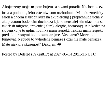
Ahojte zeny moje ❤️ potrebujem sa s vami poradit. Nechcem cez
insta a podobne, lebo este niw som rozhodnuta. Mam kozmeticky
salon a chcem si urobit kurz na akupiercing ( prepichnutie ucha v
akupresnom bode, cim dochadza k jeho neustalej stimulacii, da sa
tak riesit migrena, travenie ( slim), alergie, hormony). Ale kedze na
slovensku je to uplna novinka mam respekt. Taktiez mam respekt
pred akupresnymi bodmi samozrejme. Vas nazor? Moze to
fungovat. Nebudu to vyhodene peniaze ( ozaj nie male peniaze).
Mate niektora skusenost? Dakujem ❤️
Posted by Deleted (3972a817) at 2024-05-14 20:15:16 UTC