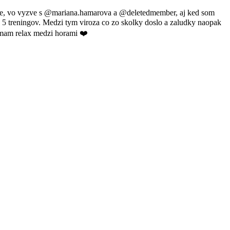
rame, vo vyzve s @mariana.hamarova a @deletedmember, aj ked som
 5 treningov. Medzi tym viroza co zo skolky doslo a zaludky naopak
a mam relax medzi horami ❤️