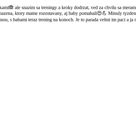
kami🙈 ale snazim sa treningy a kroky dodrzat, ved za chvilu sa me
 bazena, ktory mame rozostavany, aj baby pomahali😍💪 Minuly tyzden
ou, s babami teraz trening na konoch. Je to parada velmi im paci a j