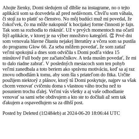
Ahojte žienky, Domi sledujem už dlhšie na instagrame, no o tejto
aplikácii som sa dozvedela až pred nedávnom. Chvíľu som váhala,
či stojí za to platiť so členstvo. No môj budúci muž mi povedal, že
čokoľvek, čo ma môže nakopnúť k hocijakej forme činnosti je fajn.
Tak som sa rozhodla to risknúť. Už v prvých momentoch ma očaril
štýl aplikácie, v ktorej je na výber množstvo kategórií. 👏 Prvé dni
som venovala hlavne čítaniu nejakej literatúry a včera som sa pustila
do programu Glow 66. Za seba môžem povedať, že som zatiaľ
veľmi spokojná a dnes som odvičila s Domi podľa videa 15
minútové Full body pre začiatočníkov. A teda musím povedať, že mi
to dalo riadne zabrať. V posledných mesiacoch som ten pohyb
veľmi zanedbala a toto beriem ako správnu motiváciu, keď sa aj raz
znovu odhodlám k tomu, aby som šla s priateľom do fitka. Určite
použijem niektorý z plánov, ktorý tú Domi poskytuje, najprv sa však
chcem venovať cvičeniu doma s vlastnou váho trochu než to
posuniem trochu ďalej. Veľmi vás všetky a aj vaše odhodlanie
venovať sa sami sebe obdivujem a kto ste to dočítali až sem tak
ďakujem a ospavedlujem sa za dlhší post.
Posted by Deleted (1f2484eb) at 2024-06-20 18:06:44 UTC