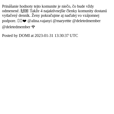
Prinášanie hodnoty tejto komunite je niečo, čo bude vždy
odmenené. 🙌🏼 Takže 4 najaktívnejšie členky komunity dostanú
vytlačený denník. Ženy pokračujme aj naďalej vo vzájomnej
podpore. 👯‍♀️❤️ @alina.vajanyi @maryettte @deletedmember
@deletedmember 🌹
Posted by DOMI at 2023-01-31 13:30:37 UTC