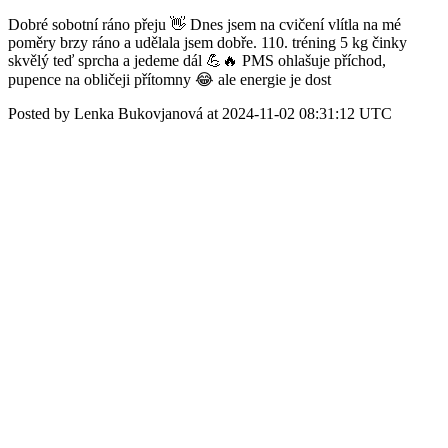
Dobré sobotní ráno přeju 👋 Dnes jsem na cvičení vlítla na mé
poměry brzy ráno a udělala jsem dobře. 110. tréning 5 kg činky
skvělý teď sprcha a jedeme dál 💪🔥 PMS ohlašuje příchod,
pupence na obličeji přítomny 😂 ale energie je dost
Posted by Lenka Bukovjanová at 2024-11-02 08:31:12 UTC