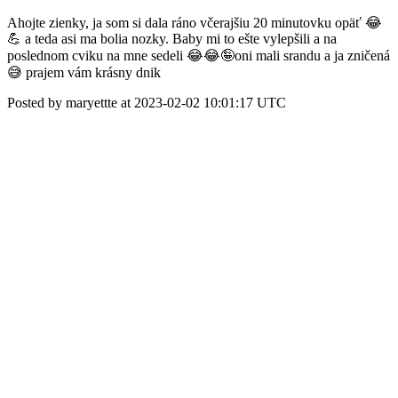
Ahojte zienky, ja som si dala ráno včerajšiu 20 minutovku opäť 😂
💪 a teda asi ma bolia nozky. Baby mi to ešte vylepšili a na
poslednom cviku na mne sedeli 😂😂🤪oni mali srandu a ja zničená
😅 prajem vám krásny dnik
Posted by maryettte at 2023-02-02 10:01:17 UTC