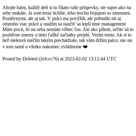
Ahojte baby, každý deň si tu čítam vaše príspevky, ste super ako na
sebe makáte. Ja som teraz tichšie, lebo trochu bojujem so zmenami.
Pozitívnymi, ale aj tak. V práci ma povýšili, ale pribudlo mi aj
omnoho viac práce a snažím sa naučiť sa lepší time management
Mám pocit, že na seba nemám vôbec čas. Ale ako píšem, určite sú to
pozitívne zmeny a tieto ťažké začiatky prejdú. Verím tomu. Ak si tu
tiež niektorá niečím takým prechádzate, tak vám držím palce, nie ste
v tom samé a všetko nakoniec zvládneme ❤️
Posted by Deleted (2efccc76) at 2023-02-02 13:12:44 UTC