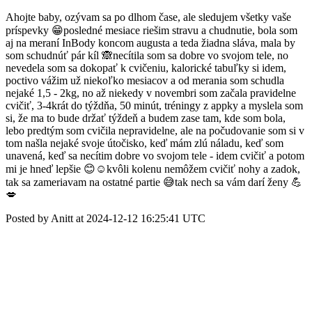
Ahojte baby, ozývam sa po dlhom čase, ale sledujem všetky vaše
príspevky 😁posledné mesiace riešim stravu a chudnutie, bola som
aj na meraní InBody koncom augusta a teda žiadna sláva, mala by
som schudnúť pár kíl 🙈necítila som sa dobre vo svojom tele, no
nevedela som sa dokopať k cvičeniu, kalorické tabuľky si idem,
poctivo vážim už niekoľko mesiacov a od merania som schudla
nejaké 1,5 - 2kg, no až niekedy v novembri som začala pravidelne
cvičiť, 3-4krát do týždňa, 50 minút, tréningy z appky a myslela som
si, že ma to bude držať týždeň a budem zase tam, kde som bola,
lebo predtým som cvičila nepravidelne, ale na počudovanie som si v
tom našla nejaké svoje útočisko, keď mám zlú náladu, keď som
unavená, keď sa necítim dobre vo svojom tele - idem cvičiť a potom
mi je hneď lepšie 😊☺️kvôli kolenu nemôžem cvičiť nohy a zadok,
tak sa zameriavam na ostatné partie 😅tak nech sa vám darí ženy 💪
💋
Posted by Anitt at 2024-12-12 16:25:41 UTC