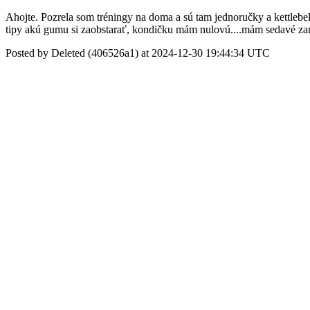
Ahojte. Pozrela som tréningy na doma a sú tam jednoručky a kettlebe
tipy akú gumu si zaobstarať, kondičku mám nulovú....mám sedavé z
Posted by Deleted (406526a1) at 2024-12-30 19:44:34 UTC