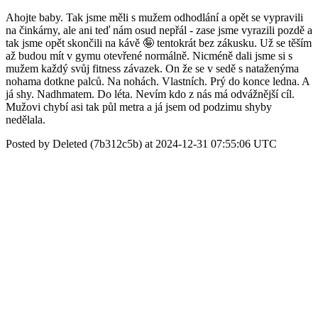
Ahojte baby. Tak jsme měli s mužem odhodlání a opět se vypravili
na činkárny, ale ani teď nám osud nepřál - zase jsme vyrazili pozdě a
tak jsme opět skončili na kávě 🤪 tentokrát bez zákusku. Už se těším
až budou mít v gymu otevřené normálně. Nicméně dali jsme si s
mužem každý svůj fitness závazek. On že se v sedě s nataženýma
nohama dotkne palců. Na nohách. Vlastních. Prý do konce ledna. A
já shy. Nadhmatem. Do léta. Nevím kdo z nás má odvážnější cíl.
Mužovi chybí asi tak půl metra a já jsem od podzimu shyby
nedělala.
Posted by Deleted (7b312c5b) at 2024-12-31 07:55:06 UTC