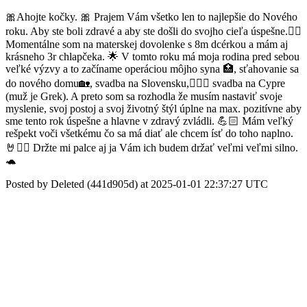
🎀Ahojte kočky. 🎀 Prajem Vám všetko len to najlepšie do Nového
roku. Aby ste boli zdravé a aby ste došli do svojho cieľa úspešne.✊🏻
Momentálne som na materskej dovolenke s 8m dcérkou a mám aj
krásneho 3r chlapčeka. 🌟 V tomto roku má moja rodina pred sebou
veľké výzvy a to začíname operáciou môjho syna 🏥, sťahovanie sa
do nového domu🏡, svadba na Slovensku,👰🏻‍♀️ svadba na Cypre
(muž je Grek). A preto som sa rozhodla že musím nastaviť svoje
myslenie, svoj postoj a svoj životný štýl úplne na max. pozitívne aby
sme tento rok úspešne a hlavne v zdravý zvládli. 💪🏻 Mám veľký
rešpekt voči všetkému čo sa má diať ale chcem ísť do toho naplno.
🤘✊🏻 Držte mi palce aj ja Vám ich budem držať veľmi veľmi silno.
🐢
Posted by Deleted (441d905d) at 2025-01-01 22:37:27 UTC