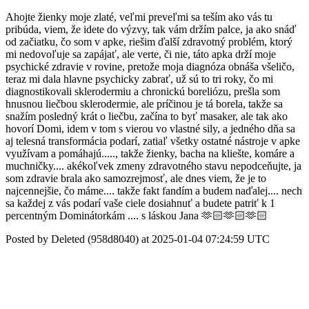
Ahojte žienky moje zlaté, veľmi preveľmi sa teším ako vás tu
pribúda, viem, že idete do výzvy, tak vám držím palce, ja ako snáď
od začiatku, čo som v apke, riešim ďalší zdravotný problém, ktorý
mi nedovoľuje sa zapájať, ale verte, či nie, táto apka drží moje
psychické zdravie v rovine, pretože moja diagnóza obnáša všeličo,
teraz mi dala hlavne psychicky zabrať, už sú to tri roky, čo mi
diagnostikovali sklerodermiu a chronickú boreliózu, prešla som
hnusnou liečbou sklerodermie, ale príčinou je tá borela, takže sa
snažím posledný krát o liečbu, začína to byť masaker, ale tak ako
hovorí Domi, idem v tom s vierou vo vlastné sily, a jedného dňa sa
aj telesná transformácia podarí, zatiaľ všetky ostatné nástroje v apke
využívam a pomáhajú....., takže žienky, bacha na kliešte, komáre a
muchničky.... akékoľvek zmeny zdravotného stavu nepodceňujte, ja
som zdravie brala ako samozrejmosť, ale dnes viem, že je to
najcennejšie, čo máme.... takže fakt fandím a budem naďalej.... nech
sa každej z vás podarí vaše ciele dosiahnuť a budete patriť k 1
percentným Dominátorkám .... s láskou Jana 🫶🏻🫶🏻🫶🏻
Posted by Deleted (958d8040) at 2025-01-04 07:24:59 UTC