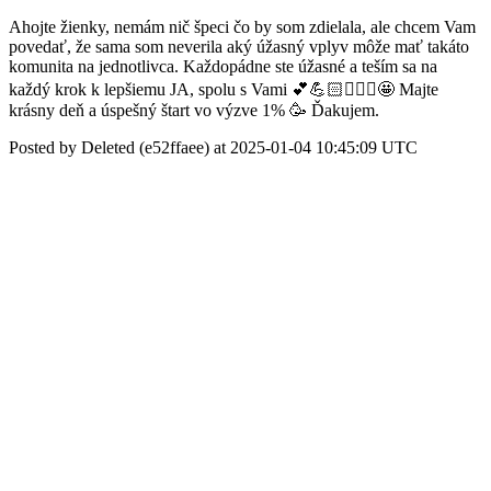
Ahojte žienky, nemám nič špeci čo by som zdielala, ale chcem Vam
povedať, že sama som neverila aký úžasný vplyv môže mať takáto
komunita na jednotlivca. Každopádne ste úžasné a teším sa na
každý krok k lepšiemu JA, spolu s Vami 💕💪🏻🙋🏼‍♀️🤩 Majte
krásny deň a úspešný štart vo výzve 1% 🥳 Ďakujem.
Posted by Deleted (e52ffaee) at 2025-01-04 10:45:09 UTC