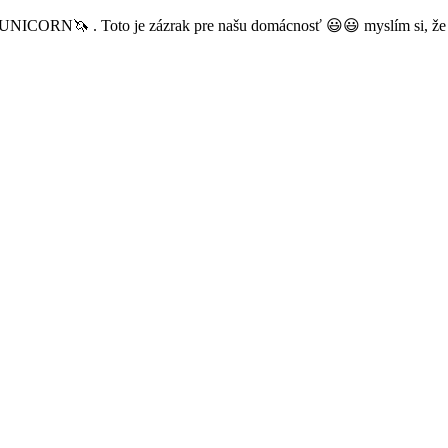
i UNICORN🦄 . Toto je zázrak pre našu domácnosť 😃😃 myslím si, že 