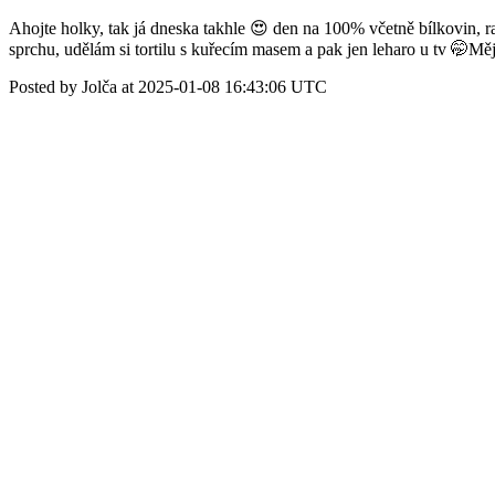
Ahojte holky, tak já dneska takhle 😍 den na 100% včetně bílkovin, r
sprchu, udělám si tortilu s kuřecím masem a pak jen leharo u tv 🤭M
Posted by Jolča at 2025-01-08 16:43:06 UTC