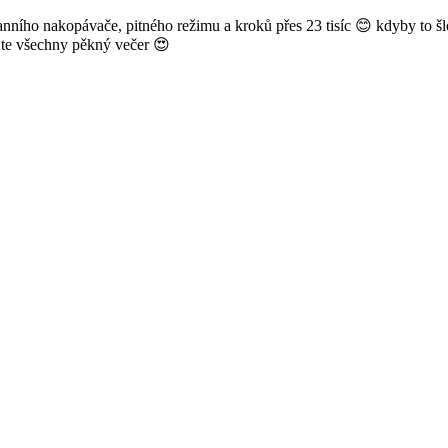
anního nakopávače, pitného režimu a kroků přes 23 tisíc 😊 kdyby to šl
ějte všechny pěkný večer 😍