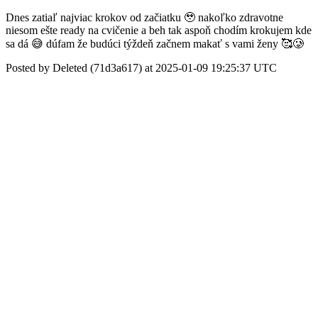
Dnes zatiaľ najviac krokov od začiatku 🥹 nakoľko zdravotne
niesom ešte ready na cvičenie a beh tak aspoň chodím krokujem kde
sa dá 😅 dúfam že budúci týždeň začnem makať s vami ženy 🥰🥲
Posted by Deleted (71d3a617) at 2025-01-09 19:25:37 UTC