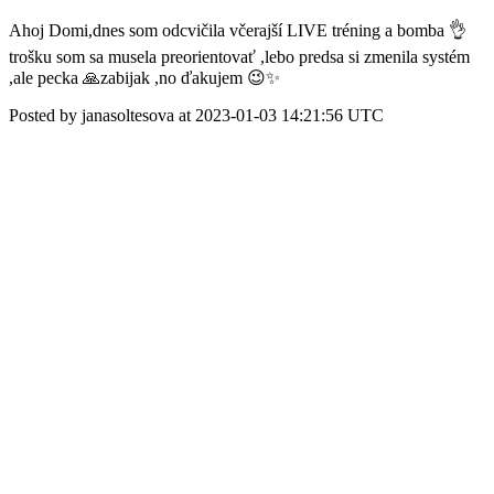
Ahoj Domi,dnes som odcvičila včerajší LIVE tréning a bomba 👌
trošku som sa musela preorientovať ,lebo predsa si zmenila systém
,ale pecka 🙏zabijak ,no ďakujem 😉✨
Posted by janasoltesova at 2023-01-03 14:21:56 UTC