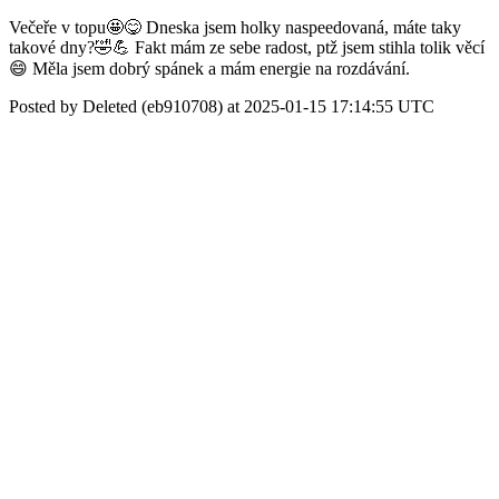
Večeře v topu🤩😋 Dneska jsem holky naspeedovaná, máte taky
takové dny?🤣💪 Fakt mám ze sebe radost, ptž jsem stihla tolik věcí
😄 Měla jsem dobrý spánek a mám energie na rozdávání.
Posted by Deleted (eb910708) at 2025-01-15 17:14:55 UTC