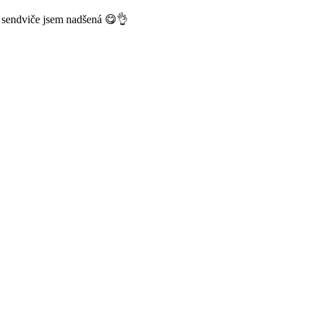
 sendviče jsem nadšená 😋👌