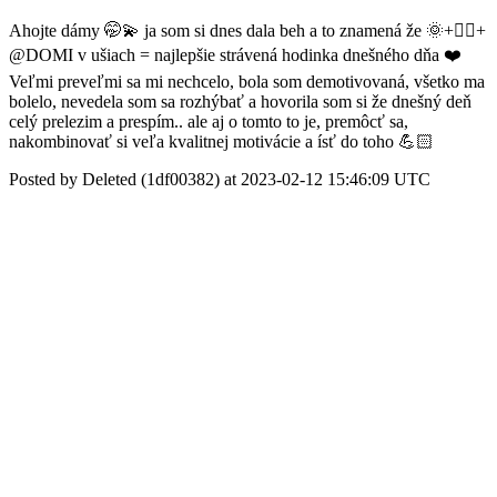
Ahojte dámy 🤭💫 ja som si dnes dala beh a to znamená že 🌞+🏃‍♀️+
@DOMI v ušiach = najlepšie strávená hodinka dnešného dňa ❤️
Veľmi preveľmi sa mi nechcelo, bola som demotivovaná, všetko ma
bolelo, nevedela som sa rozhýbať a hovorila som si že dnešný deň
celý prelezim a prespím.. ale aj o tomto to je, premôcť sa,
nakombinovať si veľa kvalitnej motivácie a ísť do toho 💪🏻
Posted by Deleted (1df00382) at 2023-02-12 15:46:09 UTC