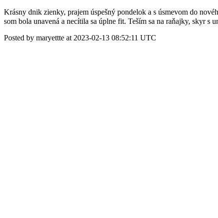
Krásny dnik zienky, prajem úspešný pondelok a s úsmevom do nového tý
som bola unavená a necítila sa úplne fit. Teším sa na raňajky, skyr 
Posted by maryettte at 2023-02-13 08:52:11 UTC