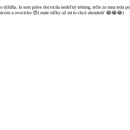
ždňa. Ja som práve docvicila nedeľný tréning, tečie zo mna teda poria
s unicorn a ovocicko 😍( male rúčky už mi to chcú ukradnúť 😂😂😂)