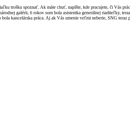
diaľku trošku spoznať. Ak máte chuť, napíšte, kde pracujete, či Vás pr
árodnej galérii, 6 rokov som bola asistentka generálnej riaditeľky, te
to bola kancelárska práca. Aj ak Vás umenie veľmi neberie, SNG teraz 