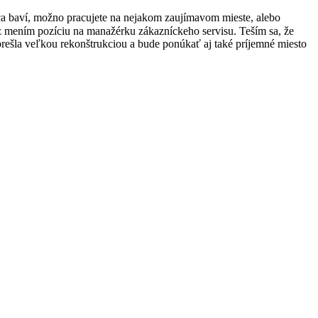
áca baví, možno pracujete na nejakom zaujímavom mieste, alebo
raz mením pozíciu na manažérku zákazníckeho servisu. Teším sa, že
prešla veľkou rekonštrukciou a bude ponúkať aj také príjemné miesto