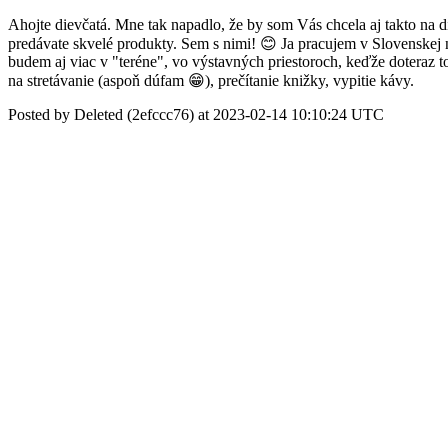
Ahojte dievčatá. Mne tak napadlo, že by som Vás chcela aj takto na 
predávate skvelé produkty. Sem s nimi! 😊 Ja pracujem v Slovenskej n
budem aj viac v "teréne", vo výstavných priestoroch, keďže doteraz 
na stretávanie (aspoň dúfam 😁), prečítanie knižky, vypitie kávy.
Posted by Deleted (2efccc76) at 2023-02-14 10:10:24 UTC