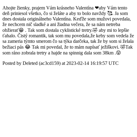
Ahojte žienky, prajem Vám krásneho Valentína ❤aby Vám tento
deň priniesol všetko, čo si želáte a aby to bolo navždy 🥰. Ja som
dnes dostala originálneho Valentína. Keďže som mužovi povedala,
že nechcem nič sladké a ani žiadna večera, že sa nám netreba
obžierať😁 . Tak som dostala cyklistické tretry.🤣 aby mi to lepšie
ťahalo. Čistý romantik, tak som mu povedala,že keby som vedela že
sa zameria týmto smerom čo sa týka darčeka, tak že by som si želala
bežiaci pás 😂 Tak mi povedal, že to mám napísať ježiškovi. 🤣Tak
som ráno zobrala tretry a hajde na spinnig dala som 38km .😝
Posted by Deleted (ac3cd159) at 2023-02-14 16:19:57 UTC