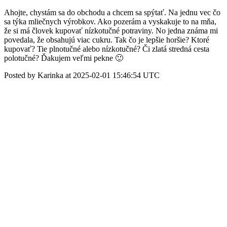
Ahojte, chystám sa do obchodu a chcem sa spýtať. Na jednu vec čo
sa týka mliečnych výrobkov. Ako pozerám a vyskakuje to na mňa,
že si má človek kupovať nízkotučné potraviny. No jedna známa mi
povedala, že obsahujú viac cukru. Tak čo je lepšie horšie? Ktoré
kupovať? Tie plnotučné alebo nízkotučné? Či zlatá stredná cesta
polotučné? Ďakujem veľmi pekne 🙂
Posted by Karinka at 2025-02-01 15:46:54 UTC